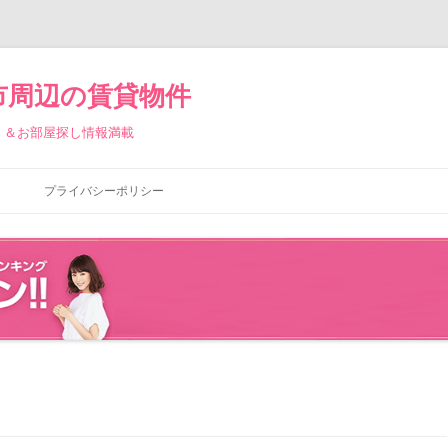
市周辺の賃貸物件
）＆お部屋探し情報満載
コ
ン
プライバシーポリシー
テ
ン
ツ
へ
ス
キ
ッ
プ