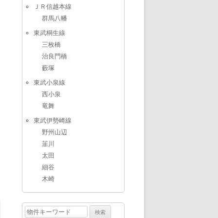
ＪＲ信越本線
群馬八幡
東武桐生線
三枚橋
治良門橋
藪塚
東武小泉線
西小泉
竜舞
東武伊勢崎線
野州山辺
韮川
太田
細谷
木崎