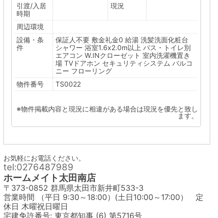
引渡/入居
現況
時期
周辺環境
設備・条
保証人不要
敷金礼金0
給湯
洗髪洗面化粧台
件
シャワー
浴室1.6x2.0m以上
バス・トイレ別
エアコン
W.INクローゼット
室内洗濯機置き
場
TVドアホン
セキュリティシステム
バルコ
ニー
フローリング
物件番号
TS0022
※物件掲載内容と現況に相違がある場合は現況を優先と致し
ます。
お気軽にお電話ください。
tel:0276487989
ホームメイト太田南店
〒373-0852 群馬県太田市新井町533-3
営業時間 （平日 9:30～18:00）(土日10:00～17:00） 定
休日 木曜祝日曜日
宅建免許番号: 東京都知事 (6) 第5716号