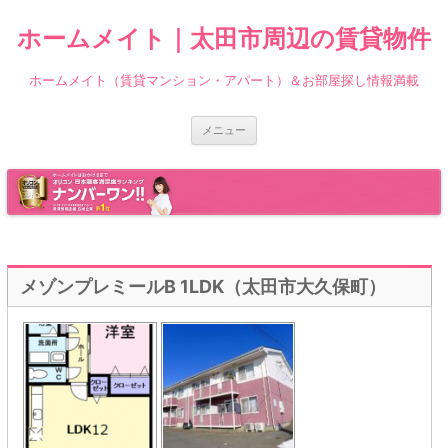
ホームメイト｜太田市周辺の賃貸物件
ホームメイト（賃貸マンション・アパート）＆お部屋探し情報満載
コ
メニュー
ン
テ
ン
ツ
へ
ス
キ
ッ
プ
メゾンプレミールB 1LDK（太田市大久保町）