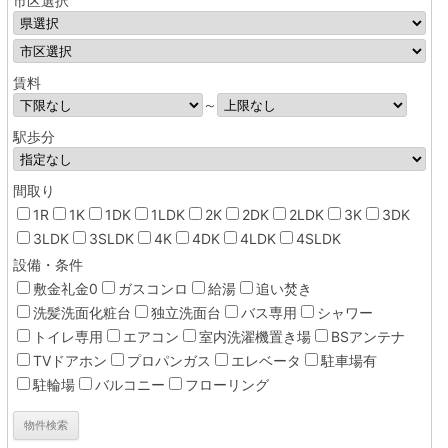
市区選択
賃料
～
駅歩分
間取り
1R
1K
1DK
1LDK
2K
2DK
2LDK
3K
3DK
3LDK
3SLDK
4K
4DK
4LDK
4SLDK
設備・条件
敷金礼金0
ガスコンロ
給湯
追い焚き
洗髪洗面化粧台
独立洗面台
バス専用
シャワー
トイレ専用
エアコン
室内洗濯機置き場
BSアンテナ
TVドアホン
プロパンガス
エレベータ
駐車場有
駐輪場
バルコニー
フローリング