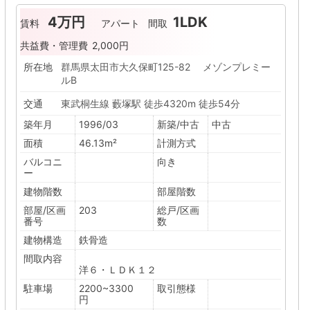
4万円
1LDK
賃料
アパート
間取
共益費・管理費
2,000円
所在地
群馬県太田市大久保町125-82 メゾンプレミー
ルB
交通
東武桐生線 藪塚駅 徒歩4320m 徒歩54分
築年月
1996/03
新築/中古
中古
面積
46.13m²
計測方式
バルコニ
向き
ー
建物階数
部屋階数
部屋/区画
203
総戸/区画
番号
数
建物構造
鉄骨造
間取内容
洋６・ＬＤＫ１２
駐車場
2200~3300
取引態様
円