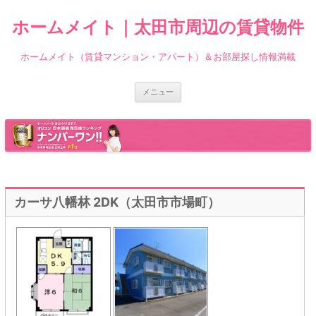
ホームメイト｜太田市周辺の賃貸物件
ホームメイト（賃貸マンション・アパート）＆お部屋探し情報満載
コ
メニュー
ン
テ
ン
ツ
へ
ス
キ
ッ
プ
カーサ八幡林 2DK（太田市市場町）