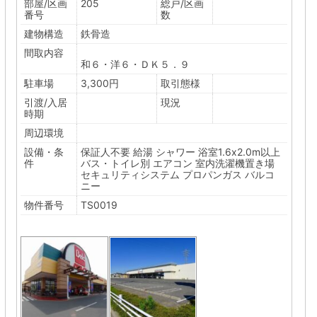
部屋/区画
205
総戸/区画
番号
数
建物構造
鉄骨造
間取内容
和６・洋６・ＤＫ５．９
駐車場
3,300円
取引態様
引渡/入居
現況
時期
周辺環境
設備・条
保証人不要
給湯
シャワー
浴室1.6x2.0m以上
件
バス・トイレ別
エアコン
室内洗濯機置き場
セキュリティシステム
プロパンガス
バルコ
ニー
物件番号
TS0019