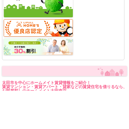
太田市を中心にホームメイト賃貸情報をご紹介！
賃貸マンション・賃貸アパート・貸家などの賃貸住宅を借りるなら、
お部屋探しのホームメイト太田南店。
エリア・沿線・建物の種類・人気テーマ・条件など豊富な検索機能
で、賃貸マンション・賃貸アパート情報をお届けし、あなたの賃貸情
報探し・お家探しをホームメイトがサポートします。
Copyright ©2015-2021 ホームメイト太田南店 All Rights Reserved.
Fudousan Plugin Ver.5.6.1