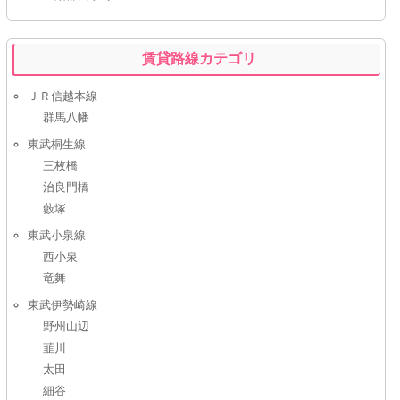
賃貸路線カテゴリ
ＪＲ信越本線
群馬八幡
東武桐生線
三枚橋
治良門橋
藪塚
東武小泉線
西小泉
竜舞
東武伊勢崎線
野州山辺
韮川
太田
細谷