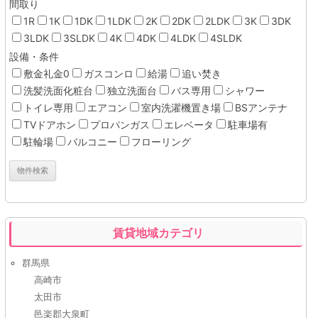
間取り
1R
1K
1DK
1LDK
2K
2DK
2LDK
3K
3DK
3LDK
3SLDK
4K
4DK
4LDK
4SLDK
設備・条件
敷金礼金0
ガスコンロ
給湯
追い焚き
洗髪洗面化粧台
独立洗面台
バス専用
シャワー
トイレ専用
エアコン
室内洗濯機置き場
BSアンテナ
TVドアホン
プロパンガス
エレベータ
駐車場有
駐輪場
バルコニー
フローリング
賃貸地域カテゴリ
群馬県
高崎市
太田市
邑楽郡大泉町