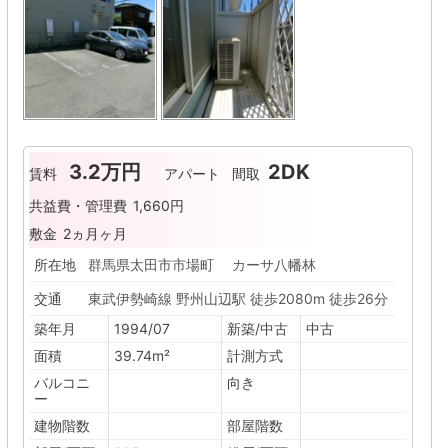
3.2万円
2DK
賃料
アパート
間取
共益費・管理費
1,660円
敷金
2ヵ月ヶ月
所在地
群馬県太田市市場町 カーサ八幡林
交通
東武伊勢崎線 野州山辺駅 徒歩2080m 徒歩26分
築年月
1994/07
新築/中古
中古
面積
39.74m²
計測方式
バルコニ
向き
ー
建物階数
部屋階数