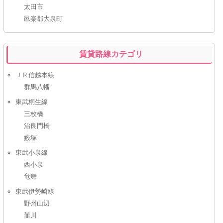
太田市
邑楽郡大泉町
賃貸路線カテゴリ
ＪＲ信越本線
群馬八幡
東武桐生線
三枚橋
治良門橋
藪塚
東武小泉線
西小泉
竜舞
東武伊勢崎線
野州山辺
韮川