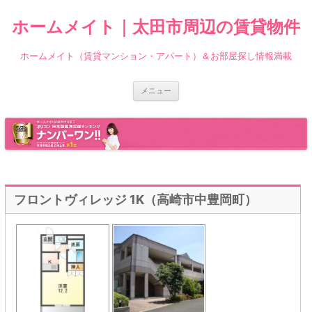
ホームメイト｜太田市周辺の賃貸物件
ホームメイト（賃貸マンション・アパート）＆お部屋探し情報満載
コ
メニュー
ン
テ
ン
ツ
へ
ス
キ
ッ
プ
フロントヴィレッジ 1K（高崎市中豊岡町）