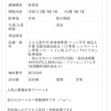
建物構造
鉄骨造
間取内容
洋室12.2畳 1階 1室 K2畳 1階 1室
駐車場
空有
取引態様
引渡/入居
現況
時期
周辺環境
設備・条
２人入居不可
単身者希望
ペット不可
保証人
件
不要
洗髪洗面化粧台
バス専用
シャワー
トイ
レ専用
バス・トイレ別
エアコン
TVドアホン
駐車場有
・安心サポート1000円(月額)・室内清掃費
44000円(入居時のみ)・フリーレント1ヵ月
(短期解約違約金あり)
物件番号
BC0066
自社物
自社物
状態
空有
人気の重量鉄骨アパート♪
安心のカードキー搭載物件です（＾ω＾）
市街地へのアクセス良好！外観綺麗です♪