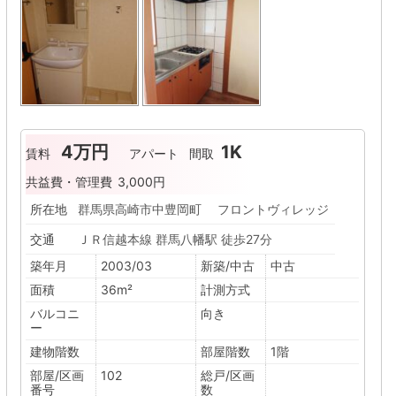
4万円
1K
賃料
アパート
間取
共益費・管理費
3,000円
所在地
群馬県高崎市中豊岡町 フロントヴィレッジ
交通
ＪＲ信越本線 群馬八幡駅 徒歩27分
築年月
2003/03
新築/中古
中古
面積
36m²
計測方式
バルコニ
向き
ー
建物階数
部屋階数
1階
部屋/区画
102
総戸/区画
番号
数