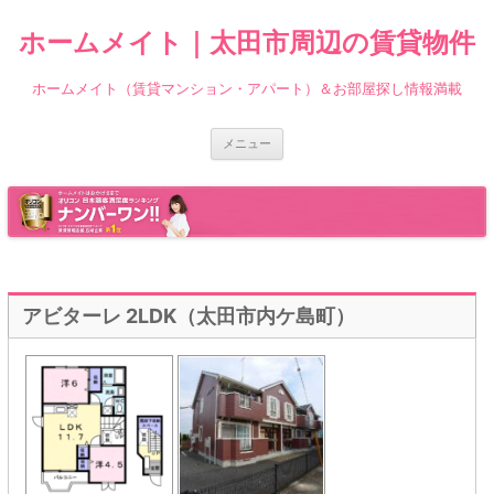
ホームメイト｜太田市周辺の賃貸物件
ホームメイト（賃貸マンション・アパート）＆お部屋探し情報満載
コ
メニュー
ン
テ
ン
ツ
へ
ス
キ
ッ
プ
アビターレ 2LDK（太田市内ケ島町）