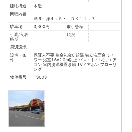
建物構造
木造
間取内容
洋６・洋４．５・ＬＤＫ１１．７
駐車場
3,300円
取引態様
引渡/入居
現況
時期
周辺環境
設備・条
保証人不要
敷金礼金0
給湯
独立洗面台
シャ
件
ワー
浴室1.6x2.0m以上
バス・トイレ別
エア
コン
室内洗濯機置き場
TVドアホン
フローリ
ング
物件番号
TS0031