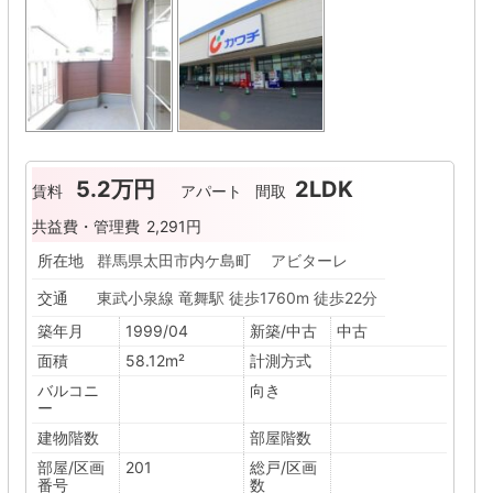
5.2万円
2LDK
賃料
アパート
間取
共益費・管理費
2,291円
所在地
群馬県太田市内ケ島町 アビターレ
交通
東武小泉線 竜舞駅 徒歩1760m 徒歩22分
築年月
1999/04
新築/中古
中古
面積
58.12m²
計測方式
バルコニ
向き
ー
建物階数
部屋階数
部屋/区画
201
総戸/区画
番号
数