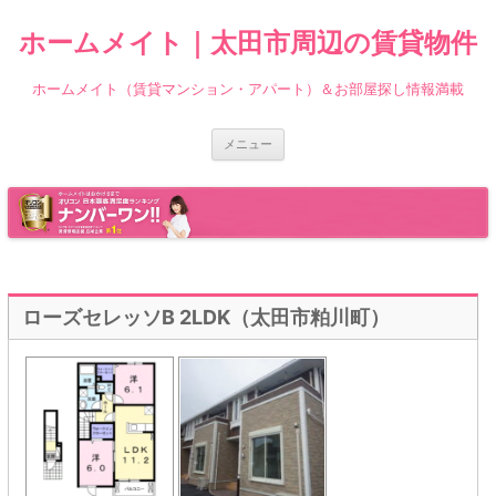
ホームメイト｜太田市周辺の賃貸物件
ホームメイト（賃貸マンション・アパート）＆お部屋探し情報満載
コ
メニュー
ン
テ
ン
ツ
へ
ス
キ
ッ
プ
ローズセレッソB 2LDK（太田市粕川町）