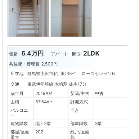
6.4万円
2LDK
価格
アパート
間取
共益費・管理費
2,500円
所在地
群馬県太田市粕川町38-1 ローズセレッソB
交通
東武伊勢崎線 木崎駅 徒歩17分
築年月
2019/04
新築/中古
中古
面積
57.64m²
計測方式
バルコニ
向き
ー
建物階数
地上2階
部屋階数
2階
部屋/区画
202
総戸/区画
番号
数