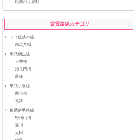
邑楽郡大泉町
賃貸路線カテゴリ
ＪＲ信越本線
群馬八幡
東武桐生線
三枚橋
治良門橋
藪塚
東武小泉線
西小泉
竜舞
東武伊勢崎線
野州山辺
韮川
太田
細谷