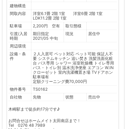
建物構造
間取内容
洋室6.1畳 2階 1室 洋室6畳 2階 1室
LDK11.2畳 2階 1室
駐車場
2,200円 空有
取引態様
引渡/入居
期日指定
現況
居住中
時期
2021/05 中旬
周辺環境
設備・条
２人入居可
ペット対応
ペット可能
保証人不
件
要
システムキッチン
追い焚き
洗髪洗面化粧
台
バス専用
シャワー
浴室乾燥機
トイレ専用
バス・トイレ別
温水洗浄便座
エアコン
W.IN
クローゼット
室内洗濯機置き場
TVドアホン
駐車場有
定額クリーニング費70,000円
物件番号
TS0162
自社物
先物
状態
売出中
木崎駅まで徒歩約17分です♪
お問合せはホームメイト太田南店まで！
Tel 0276 48 7989