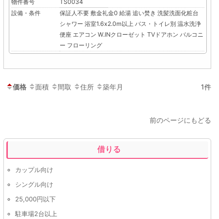
物件番号
TS0034
設備・条件
保証人不要
敷金礼金0
給湯
追い焚き
洗髪洗面化粧台
シャワー
浴室1.6x2.0m以上
バス・トイレ別
温水洗浄
便座
エアコン
W.INクローゼット
TVドアホン
バルコニ
ー
フローリング
価格
面積
間取
住所
築年月
1件
前のページにもどる
借りる
カップル向け
シングル向け
25,000円以下
駐車場2台以上