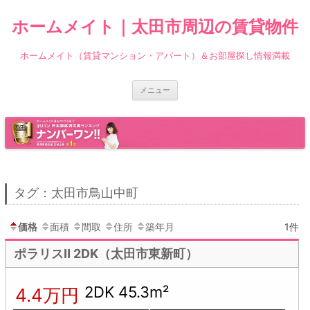
ホームメイト｜太田市周辺の賃貸物件
ホームメイト（賃貸マンション・アパート）＆お部屋探し情報満載
コ
メニュー
ン
テ
ン
ツ
へ
ス
キ
ッ
プ
タグ：太田市鳥山中町
価格
面積
間取
住所
築年月
1件
ポラリスⅡ 2DK（太田市東新町）
2DK 45.3m²
4.4万円