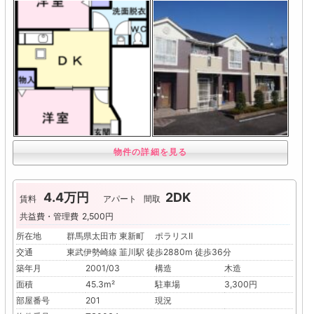
物件の詳細を見る
4.4万円
2DK
賃料
アパート
間取
共益費・管理費
2,500円
所在地
群馬県太田市 東新町 ポラリスⅡ
交通
東武伊勢崎線 韮川駅 徒歩2880m 徒歩36分
築年月
2001/03
構造
木造
面積
45.3m²
駐車場
3,300円
部屋番号
201
現況