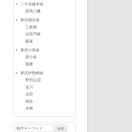
ＪＲ信越本線
群馬八幡
東武桐生線
三枚橋
治良門橋
藪塚
東武小泉線
西小泉
竜舞
東武伊勢崎線
野州山辺
韮川
太田
細谷
木崎