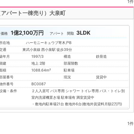
1件
（アパート一棟売り）大泉町
1億2,100万円
3LDK
価格
アパート
間取
所在地
ハーモニーキュウブ寄木戸B
交通
東武小泉線 西小泉駅 徒歩39分
築年月
1997/3
構造
鉄骨造
階建
地上 2階
部屋階数
面積
1088.64m²
駐車場
部屋番号
現況
賃貸中
物件番号
BC0087
設備・条件
２人入居可
バス専用
シャワー
トイレ専用
バス・トイレ別
室内洗濯機置き場
駐車場有
満室賃貸中
・敷地内駐車場21台 敷地外6台(敷地外賃貸料月額2万円)
1件