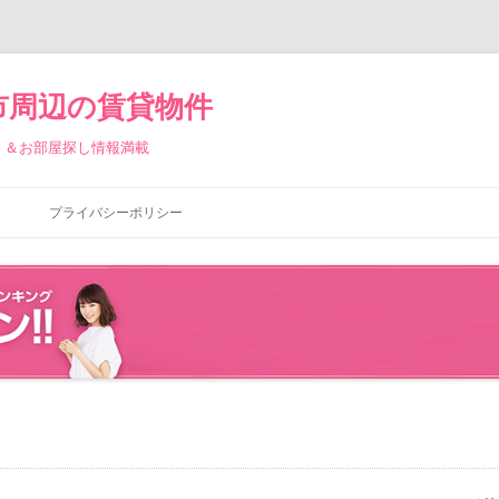
市周辺の賃貸物件
）＆お部屋探し情報満載
コ
ン
プライバシーポリシー
テ
ン
ツ
へ
ス
キ
ッ
プ