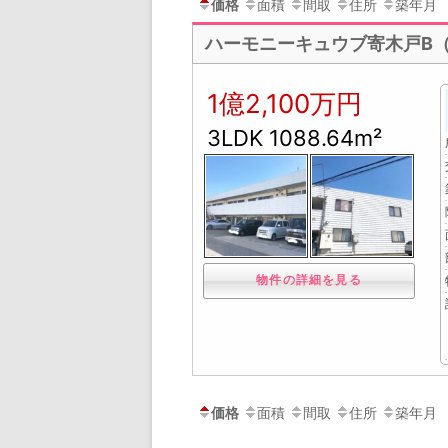
価格
面積
間取
住所
築年月
ハーモニーキュウブ寄木戸B
1億2,100万円
3LDK 1088.64m²
物件の詳細を見る
価格
面積
間取
住所
築年月