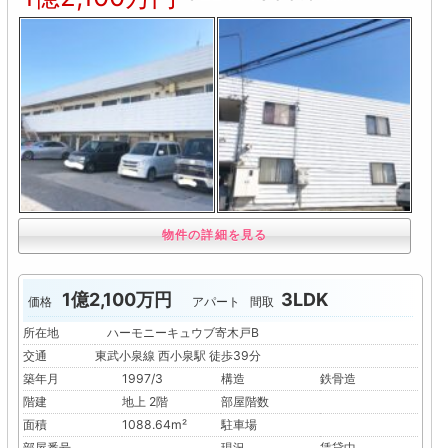
物件の詳細を見る
1億2,100万円
3LDK
価格
アパート
間取
所在地
ハーモニーキュウブ寄木戸B
交通
東武小泉線 西小泉駅 徒歩39分
築年月
1997/3
構造
鉄骨造
階建
地上 2階
部屋階数
面積
1088.64m²
駐車場
部屋番号
現況
賃貸中