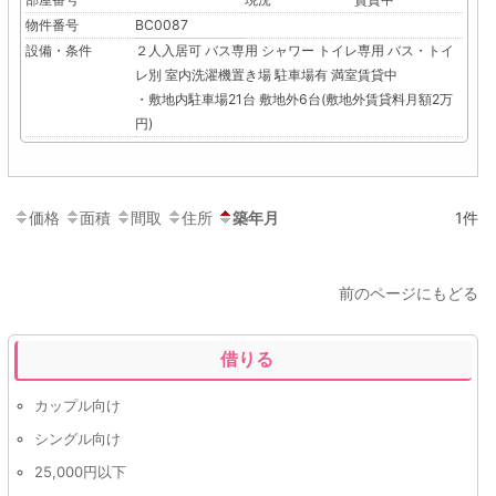
物件番号
BC0087
設備・条件
２人入居可
バス専用
シャワー
トイレ専用
バス・トイ
レ別
室内洗濯機置き場
駐車場有
満室賃貸中
・敷地内駐車場21台 敷地外6台(敷地外賃貸料月額2万
円)
価格
面積
間取
住所
築年月
1件
前のページにもどる
借りる
カップル向け
シングル向け
25,000円以下