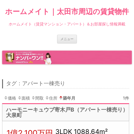
ホームメイト｜太田市周辺の賃貸物件
ホームメイト（賃貸マンション・アパート）＆お部屋探し情報満載
コ
メニュー
ン
テ
ン
ツ
へ
ス
キ
ッ
プ
タグ：アパート一棟売り
価格
面積
間取
住所
築年月
1件
ハーモニーキュウブ寄木戸B（アパート一棟売り）
大泉町
3LDK 1088.64m²
1億2,100万円