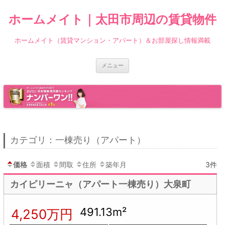
ホームメイト｜太田市周辺の賃貸物件
ホームメイト（賃貸マンション・アパート）＆お部屋探し情報満載
コ
メニュー
ン
テ
ン
ツ
へ
ス
キ
ッ
プ
カテゴリ：一棟売り（アパート）
価格
面積
間取
住所
築年月
3件
カイピリーニャ（アパート一棟売り）大泉町
491.13m²
4,250万円