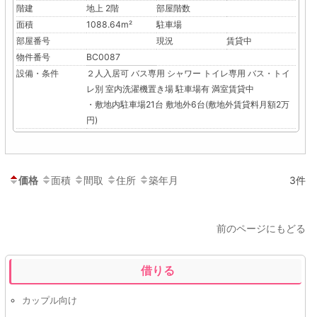
階建
地上 2階
部屋階数
面積
1088.64m²
駐車場
部屋番号
現況
賃貸中
物件番号
BC0087
設備・条件
２人入居可
バス専用
シャワー
トイレ専用
バス・トイ
レ別
室内洗濯機置き場
駐車場有
満室賃貸中
・敷地内駐車場21台 敷地外6台(敷地外賃貸料月額2万
円)
価格
面積
間取
住所
築年月
3件
前のページにもどる
借りる
カップル向け