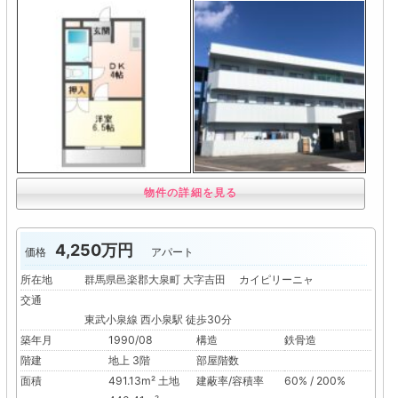
物件の詳細を見る
4,250万円
価格
アパート
所在地
群馬県邑楽郡大泉町 大字吉田 カイピリーニャ
交通
東武小泉線 西小泉駅 徒歩30分
築年月
1990/08
構造
鉄骨造
階建
地上 3階
部屋階数
面積
491.13m² 土地
建蔽率/容積率
60% / 200%