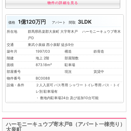
物件の詳細を見る
1億120万円
3LDK
価格
アパート
間取
所在地
群馬県邑楽郡大泉町 大字寄木戸 ハーモニーキュウブ寄木
戸D
交通
東武小泉線 西小泉駅 徒歩9分
築年月
1997/03
構造
鉄骨造
階建
地上 2階
部屋階数
面積
873.18m²
駐車場
部屋番号
現況
賃貸中
物件番号
BC0088
設備・条件
２人入居可
バス専用
シャワー
トイレ専用
バス・トイ
レ別
駐車場有
・ 敷地内駐車場24台 及び追加10台可能
ハーモニーキュウブ寄木戸B（アパート一棟売り）
大泉町