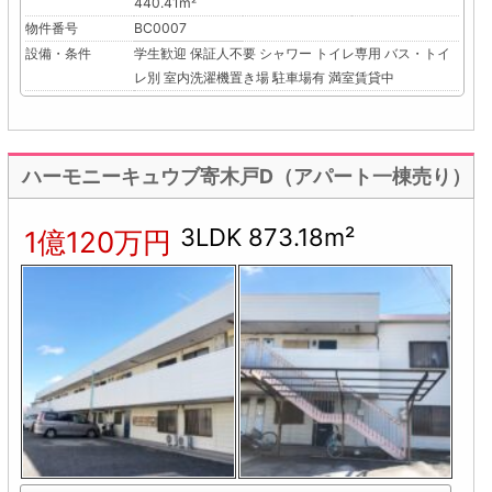
440.41m²
物件番号
BC0007
設備・条件
学生歓迎
保証人不要
シャワー
トイレ専用
バス・トイ
レ別
室内洗濯機置き場
駐車場有
満室賃貸中
ハーモニーキュウブ寄木戸D（アパート一棟売り）
3LDK 873.18m²
1億120万円