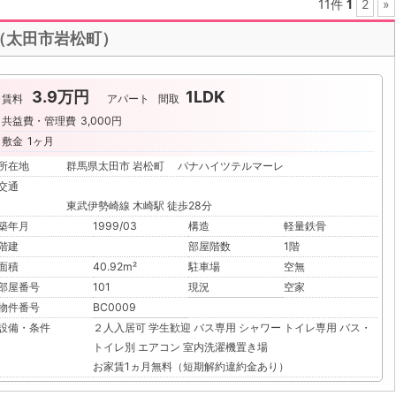
11件
1
2
»
 （太田市岩松町）
3.9万円
1LDK
賃料
アパート
間取
共益費・管理費
3,000円
敷金
1ヶ月
所在地
群馬県太田市 岩松町 パナハイツテルマーレ
交通
東武伊勢崎線 木崎駅 徒歩28分
築年月
1999/03
構造
軽量鉄骨
階建
部屋階数
1階
面積
40.92m²
駐車場
空無
部屋番号
101
現況
空家
物件番号
BC0009
設備・条件
２人入居可
学生歓迎
バス専用
シャワー
トイレ専用
バス・
トイレ別
エアコン
室内洗濯機置き場
お家賃1ヵ月無料（短期解約違約金あり）