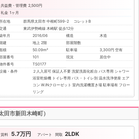
共益費・管理費
2,500円
礼金
1ヶ月
所在地
群馬県太田市 中根町599-2 コレットB
交通
東武伊勢崎線 木崎駅 徒歩12分
築年月
2016/06
構造
木造
階建
地上 2階
部屋階数
面積
50.09m²
駐車場
3,300円 空有
部屋番号
101
現況
居住中
物件番号
TS0177
設備・条件
２人入居可
保証人不要
洗髪洗面化粧台
バス専用
シャワー
浴室乾燥機
トイレ専用
バス・トイレ別
温水洗浄便座
エア
コン
W.INクローゼット
室内洗濯機置き場
駐車場有
フロー
リング
K（太田市新田木崎町）
5.7万円
2LDK
賃料
アパート
間取