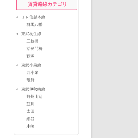
賃貸路線カテゴリ
ＪＲ信越本線
群馬八幡
東武桐生線
三枚橋
治良門橋
藪塚
東武小泉線
西小泉
竜舞
東武伊勢崎線
野州山辺
韮川
太田
細谷
木崎