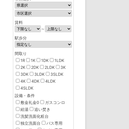
賃料
～
駅歩分
間取り
1R
1K
1DK
1LDK
2K
2DK
2LDK
3K
3DK
3LDK
3SLDK
4K
4DK
4LDK
4SLDK
設備・条件
敷金礼金0
ガスコンロ
給湯
追い焚き
洗髪洗面化粧台
独立洗面台
バス専用