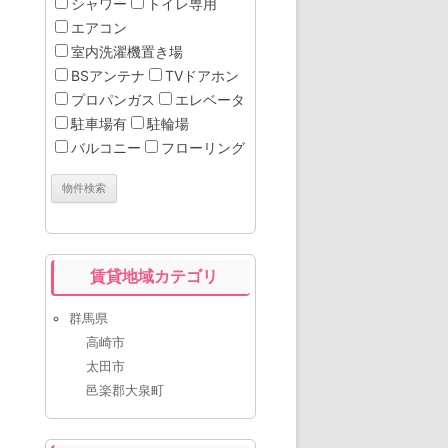
シャワー
トイレ専用
エアコン
室内洗濯機置き場
BSアンテナ
TVドアホン
プロパンガス
エレベータ
駐車場有
駐輪場
バルコニー
フローリング
賃貸地域カテゴリ
群馬県
高崎市
太田市
邑楽郡大泉町