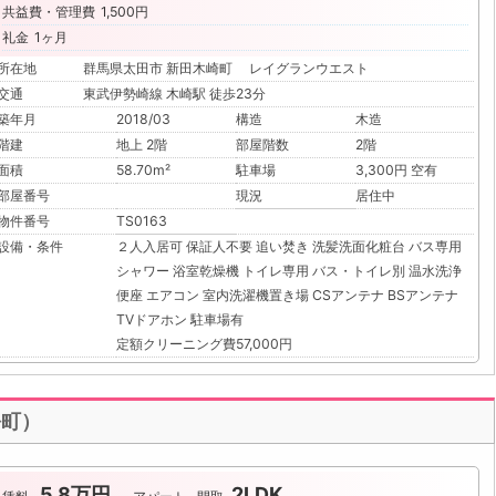
共益費・管理費
1,500円
礼金
1ヶ月
所在地
群馬県太田市 新田木崎町 レイグランウエスト
交通
東武伊勢崎線 木崎駅 徒歩23分
築年月
2018/03
構造
木造
階建
地上 2階
部屋階数
2階
面積
58.70m²
駐車場
3,300円 空有
部屋番号
現況
居住中
物件番号
TS0163
設備・条件
２人入居可
保証人不要
追い焚き
洗髪洗面化粧台
バス専用
シャワー
浴室乾燥機
トイレ専用
バス・トイレ別
温水洗浄
便座
エアコン
室内洗濯機置き場
CSアンテナ
BSアンテナ
TVドアホン
駐車場有
定額クリーニング費57,000円
松町）
5.8万円
2LDK