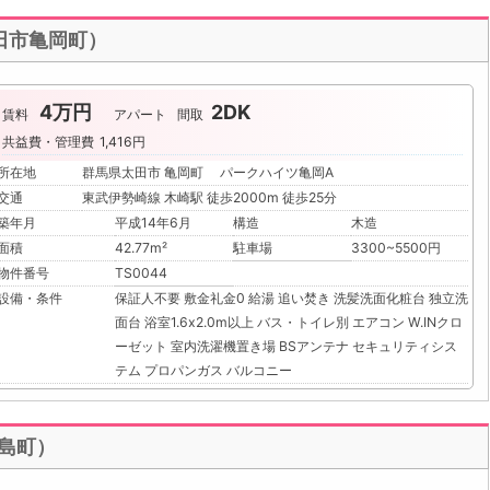
太田市亀岡町）
4万円
2DK
賃料
アパート
間取
共益費・管理費
1,416円
所在地
群馬県太田市 亀岡町 パークハイツ亀岡A
交通
東武伊勢崎線 木崎駅 徒歩2000m 徒歩25分
築年月
平成14年6月
構造
木造
面積
42.77m²
駐車場
3300~5500円
物件番号
TS0044
設備・条件
保証人不要
敷金礼金0
給湯
追い焚き
洗髪洗面化粧台
独立洗
面台
浴室1.6x2.0m以上
バス・トイレ別
エアコン
W.INクロ
ーゼット
室内洗濯機置き場
BSアンテナ
セキュリティシス
テム
プロパンガス
バルコニー
田島町）