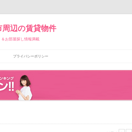
市周辺の賃貸物件
）＆お部屋探し情報満載
コ
ン
プライバシーポリシー
テ
ン
ツ
へ
ス
キ
ッ
プ