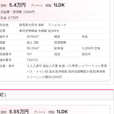
5.4万円
1LDK
賃料
アパート
間取
共益費・管理費
2,500円
礼金
2.7万円
所在地
群馬県太田市 泉町 アンビエンテ
交通
東武伊勢崎線 木崎駅 徒歩9分
築年月
2016/07
構造
木造
階建
地上 2階
部屋階数
面積
50.23m²
駐車場
3,300円 空有
部屋番号
101
現況
居住中
物件番号
TS0172
設備・条件
２人入居可
保証人不要
給湯
バス専用
シャワー
トイレ専用
バス・トイレ別
温水洗浄便座
室内洗濯機置き場
駐車場有
クリーニング費50,000円
根町）
5.55万円
1LDK
賃料
アパート
間取