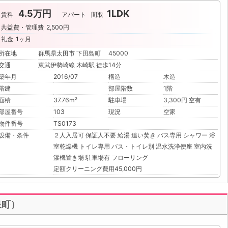
4.5万円
1LDK
賃料
アパート
間取
共益費・管理費
2,500円
礼金
1ヶ月
所在地
群馬県太田市 下田島町 45000
交通
東武伊勢崎線 木崎駅 徒歩14分
築年月
2016/07
構造
木造
階建
部屋階数
1階
面積
37.76m²
駐車場
3,300円 空有
部屋番号
103
現況
空家
物件番号
TS0173
設備・条件
２人入居可
保証人不要
給湯
追い焚き
バス専用
シャワー
浴
室乾燥機
トイレ専用
バス・トイレ別
温水洗浄便座
室内洗
濯機置き場
駐車場有
フローリング
定額クリーニング費用45,000円
泉町）