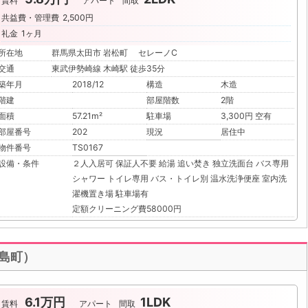
賃料
アパート
間取
共益費・管理費
2,500円
礼金
1ヶ月
所在地
群馬県太田市 岩松町 セレーノC
交通
東武伊勢崎線 木崎駅 徒歩35分
築年月
2018/12
構造
木造
階建
部屋階数
2階
面積
57.21m²
駐車場
3,300円 空有
部屋番号
202
現況
居住中
物件番号
TS0167
設備・条件
２人入居可
保証人不要
給湯
追い焚き
独立洗面台
バス専用
シャワー
トイレ専用
バス・トイレ別
温水洗浄便座
室内洗
濯機置き場
駐車場有
定額クリーニング費58000円
田島町）
6.1万円
1LDK
賃料
アパート
間取