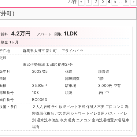
72件
«
1
2
3
4
5
..
8
»
新井町）
4.2万円
1LDK
賃料
アパート
間取
敷金
1ヶ月
所在地
群馬県太田市 新井町 アライハイツ
交通
東武伊勢崎線 太田駅 徒歩27分
築年月
2003/05
構造
鉄骨造
階建
部屋階数
1階
面積
35.92m²
駐車場
3,000円 空有
部屋番号
103
現況
居住中
物件番号
BC0063
設備・条件
２人入居可
学生歓迎
ペット不可
保証人不要
二口コンロ
洗
髪洗面化粧台
バス専用
シャワー
トイレ専用
バス・トイレ
別
温水洗浄便座
冷房
暖房
エアコン
室内洗濯機置き場
駐車
場有