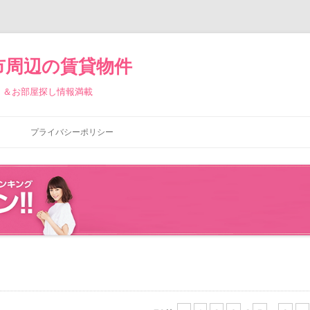
市周辺の賃貸物件
）＆お部屋探し情報満載
コ
ン
プライバシーポリシー
テ
ン
ツ
へ
ス
キ
ッ
プ