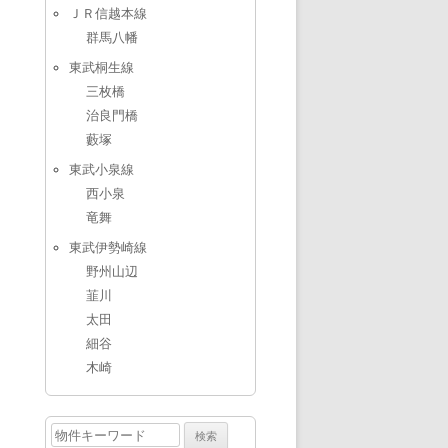
ＪＲ信越本線
群馬八幡
東武桐生線
三枚橋
治良門橋
藪塚
東武小泉線
西小泉
竜舞
東武伊勢崎線
野州山辺
韮川
太田
細谷
木崎