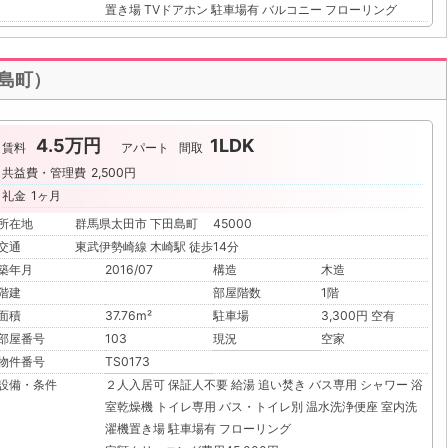
置き場
TVドアホン
駐車場有
バルコニー
フローリング
田島町）
4.5万円
1LDK
賃料
アパート
間取
共益費・管理費
2,500円
礼金
1ヶ月
所在地
群馬県太田市 下田島町 45000
交通
東武伊勢崎線 木崎駅 徒歩14分
築年月
2016/07
構造
木造
階建
部屋階数
1階
面積
37.76m²
駐車場
3,300円 空有
部屋番号
103
現況
空家
物件番号
TS0173
設備・条件
２人入居可
保証人不要
給湯
追い焚き
バス専用
シャワー
浴
室乾燥機
トイレ専用
バス・トイレ別
温水洗浄便座
室内洗
濯機置き場
駐車場有
フローリング