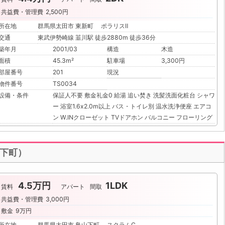
共益費・管理費
2,500円
所在地
群馬県太田市 東新町 ポラリスⅡ
交通
東武伊勢崎線 韮川駅 徒歩2880m 徒歩36分
築年月
2001/03
構造
木造
面積
45.3m²
駐車場
3,300円
部屋番号
201
現況
物件番号
TS0034
設備・条件
保証人不要
敷金礼金0
給湯
追い焚き
洗髪洗面化粧台
シャワ
ー
浴室1.6x2.0m以上
バス・トイレ別
温水洗浄便座
エアコ
ン
W.INクローゼット
TVドアホン
バルコニー
フローリング
山下町）
4.5万円
1LDK
賃料
アパート
間取
共益費・管理費
3,000円
敷金
9万円
所在地
群馬県太田市 鳥山下町 スクラムC