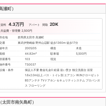
市高瀬町）
4.3万円
2DK
賃料
アパート
間取
共益費・管理費
2,500円
所在地
群馬県太田市 高瀬町
交通
東武伊勢崎線 野州山辺駅 徒歩1360m 徒歩17分
築年月
2005/05
構造
木造
面積
44.82m²
駐車場
5,500円
部屋番号
103
現況
物件番号
TS0037
設備・条件
保証人不要
敷金礼金0
給湯
追い焚き
独立洗面台
浴室
1.6x2.0m以上
バス・トイレ別
エアコン
W.INクローゼット
BSアンテナ
TVドアホン
セキュリティシステム
プロパンガ
ス
フローリング
（太田市南矢島町）