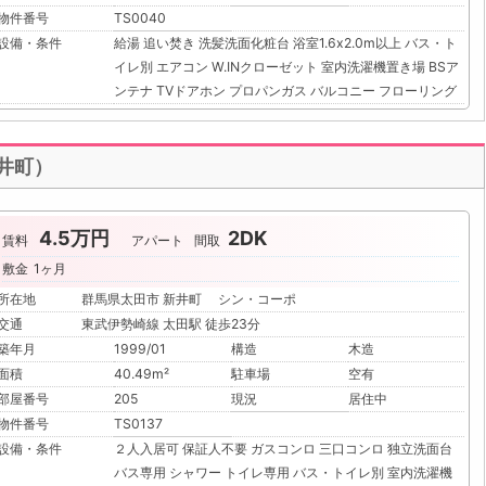
物件番号
TS0040
設備・条件
給湯
追い焚き
洗髪洗面化粧台
浴室1.6x2.0m以上
バス・ト
イレ別
エアコン
W.INクローゼット
室内洗濯機置き場
BSア
ンテナ
TVドアホン
プロパンガス
バルコニー
フローリング
新井町）
4.5万円
2DK
賃料
アパート
間取
敷金
1ヶ月
所在地
群馬県太田市 新井町 シン・コーポ
交通
東武伊勢崎線 太田駅 徒歩23分
築年月
1999/01
構造
木造
面積
40.49m²
駐車場
空有
部屋番号
205
現況
居住中
物件番号
TS0137
設備・条件
２人入居可
保証人不要
ガスコンロ
三口コンロ
独立洗面台
バス専用
シャワー
トイレ専用
バス・トイレ別
室内洗濯機