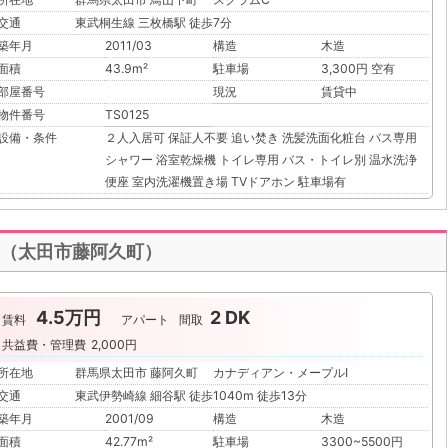
交通
東武桐生線 三枚橋駅 徒歩7分
築年月
2011/03
構造
木造
面積
43.9m²
駐車場
3,300円 空有
部屋番号
現況
賃貸中
物件番号
TS0125
設備・条件
２人入居可
保証人不要
追い焚き
洗髪洗面化粧台
バス専用
シャワー
浴室乾燥機
トイレ専用
バス・トイレ別
温水洗浄
便座
室内洗濯機置き場
TVドアホン
駐車場有
K（太田市藤阿久町）
4.5万円
2 DK
賃料
アパート
間取
共益費・管理費
2,000円
所在地
群馬県太田市 藤阿久町 カナディアン・メープルⅠ
交通
東武伊勢崎線 細谷駅 徒歩1040m 徒歩13分
築年月
2001/09
構造
木造
面積
42.77m²
駐車場
3300~5500円