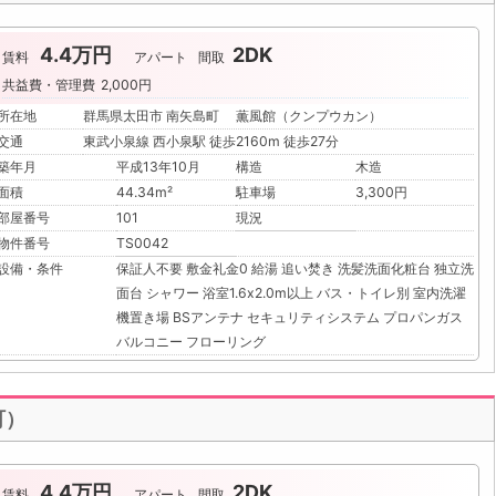
4.4万円
2DK
賃料
アパート
間取
共益費・管理費
2,000円
所在地
群馬県太田市 南矢島町 薫風館（クンプウカン）
交通
東武小泉線 西小泉駅 徒歩2160m 徒歩27分
築年月
平成13年10月
構造
木造
面積
44.34m²
駐車場
3,300円
部屋番号
101
現況
物件番号
TS0042
設備・条件
保証人不要
敷金礼金0
給湯
追い焚き
洗髪洗面化粧台
独立洗
面台
シャワー
浴室1.6x2.0m以上
バス・トイレ別
室内洗濯
機置き場
BSアンテナ
セキュリティシステム
プロパンガス
バルコニー
フローリング
町）
4.4万円
2DK
賃料
アパート
間取